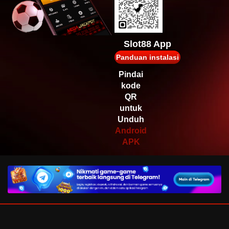
topik1****4
IDR
1,235,200.00
Gates of Gatot Kaca 1000
Slot88 App
fre****n
Panduan instalasi
IDR
1,158,000.00
Gates of Olympus 1000
Pindai
kode
QR
untuk
Unduh
Android
APK