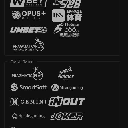
Crash Game