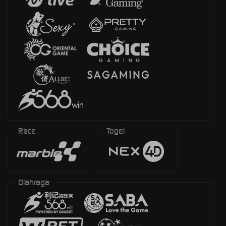
Race
Togel
Olahraga