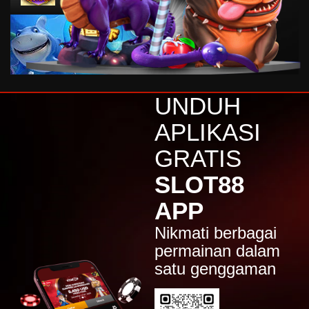
jakar****0
IDR
2,991,750.00
Gates of Olympus™
tora****3
IDR
2,079,540.00
Starlight Princess Super Scatter
UNDUH
topik1****4
APLIKASI
IDR
1,828,800.00
Gates of Olympus Xmas 1000
GRATIS
putri****a
SLOT88
IDR
1,729,650.00
Gates of Olympus Super
APP
Scatter
Nikmati berbagai
g***m
IDR
1,268,700.00
permainan dalam
Fire Stampede Ultimate
satu genggaman
bleke****2
IDR
1,238,400.00
Gates of Olympus 1000