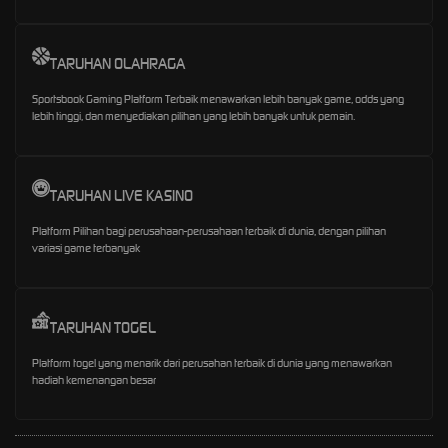
TARUHAN OLAHRAGA
Sportsbook Gaming Platform Terbaik menawarkan lebih banyak game, odds yang
lebih tinggi, dan menyediakan pilihan yang lebih banyak untuk pemain.
TARUHAN LIVE KASINO
Platform Pilihan bagi perusahaan-perusahaan terbaik di dunia, dengan pilihan
variasi game terbanyak
TARUHAN TOGEL
Platform togel yang menarik dari perusahan terbaik di dunia yang menawarkan
hadiah kemenangan besar