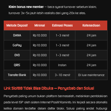
Klaim bonus new member
— baca syarat turnover sebelum klaim;
turnover 3x–5x jauh lebih realistis dari yang 20x ke atas.
Metode Deposit
Minimal
Estimasi Proses
Ketersediaan
DANA
Rp10.000
1–3 menit
24 jam
GoPay
Rp10.000
1–3 menit
24 jam
OVO
Rp10.000
1–3 menit
24 jam
QRIS
Rp10.000
Instan
24 jam
Transfer Bank
Rp10.000
3–10 menit
Di luar maintenance
Link Slot88 Tidak Bisa Dibuka — Penyebab dan Solusi
Penyebab paling umum bukan platform bermasalah, melainkan pemblokiran
pada level ISP oleh sistem Internet Positif Kominfo. Ini terjadi secara otomatis
ketika domain terdaftar dalam daftar blokir. Solusi paling andal: hubungi