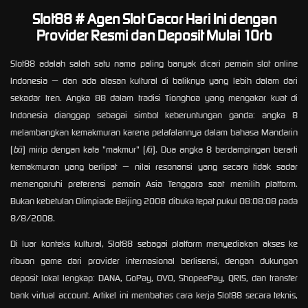
Slot88 # Agen Slot Gacor Hari Ini dengan
Provider Resmi dan Deposit Mulai 10rb
Slot88 adalah salah satu nama paling banyak dicari pemain slot online
Indonesia — dan ada alasan kultural di baliknya yang lebih dalam dari
sekadar tren. Angka 88 dalam tradisi Tionghoa yang mengakar kuat di
Indonesia dianggap sebagai simbol keberuntungan ganda: angka 8
melambangkan kemakmuran karena pelafalannya dalam bahasa Mandarin
(
bā
) mirip dengan kata "makmur" (
fā
). Dua angka 8 berdampingan berarti
kemakmuran yang berlipat — nilai resonansi yang secara tidak sadar
memengaruhi preferensi pemain Asia Tenggara saat memilih platform.
Bukan kebetulan Olimpiade Beijing 2008 dibuka tepat pukul 08:08:08 pada
8/8/2008.
Di luar konteks kultural, Slot88 sebagai platform menyediakan akses ke
ribuan game dari provider internasional berlisensi, dengan dukungan
deposit lokal lengkap: DANA, GoPay, OVO, ShopeePay, QRIS, dan transfer
bank virtual account. Artikel ini membahas cara kerja Slot88 secara teknis,