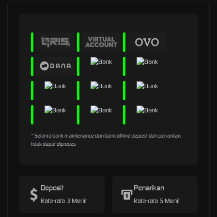
* Selama bank maintenance dan bank offline deposit dan penarikan
tidak dapat diproses
Deposit
Penarikan
Rata-rata 3 Menit
Rata-rata 5 Menit