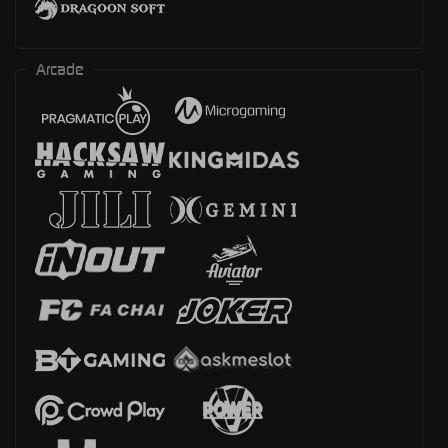
Arcade